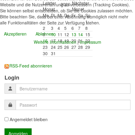
2026
Website und die Nutzererfahrung zu verbessern (Tracking Cookies).
Sie können selbst entscheiden, ob Sie die Cookies zulassen möchten.
Mo
Di
Mi
Do
Fr
Sa
So
Bitte beachten Sie, dass bei einer Ablehnung womöglich nicht mehr
1
alle Funktionalitäten der Seite zur Verfügung stehen.
2
3
4
5
6
7
8
Akzeptieren
Ablehnen
9
10
11
12
13
14
15
16
17
18
19
20
21
22
Weitere Informationen
|
Impressum
23
24
25
26
27
28
29
30
31
RSS-Feed abonnieren
Login
Angemeldet bleiben