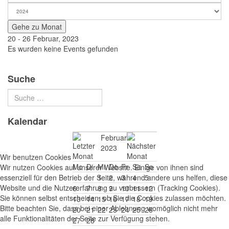
Gehe zu Monat
20 - 26 Februar, 2023
Es wurden keine Events gefunden
Suche
Kalendar
Februar
2023
Wir benutzen Cookies
Mo
Di
Mi
Do
Fr
Sa
So
Wir nutzen Cookies auf unserer Website. Einige von ihnen sind
essenziell für den Betrieb der Seite, während andere uns helfen, diese
1
2
3
4
5
Website und die Nutzererfahrung zu verbessern (Tracking Cookies).
6
7
8
9
10
11
12
Sie können selbst entscheiden, ob Sie die Cookies zulassen möchten.
13
14
15
16
17
18
19
Bitte beachten Sie, dass bei einer Ablehnung womöglich nicht mehr
20
21
22
23
24
25
26
alle Funktionalitäten der Seite zur Verfügung stehen.
27
28