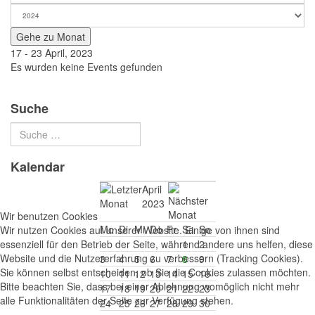
Gehe zu Monat
17 - 23 April, 2023
Es wurden keine Events gefunden
Suche
Kalendar
April
2023
Wir benutzen Cookies
Mo
Di
Mi
Do
Fr
Sa
So
Wir nutzen Cookies auf unserer Website. Einige von ihnen sind
essenziell für den Betrieb der Seite, während andere uns helfen, diese
1
2
Website und die Nutzererfahrung zu verbessern (Tracking Cookies).
3
4
5
6
7
8
9
Sie können selbst entscheiden, ob Sie die Cookies zulassen möchten.
10
11
12
13
14
15
16
Bitte beachten Sie, dass bei einer Ablehnung womöglich nicht mehr
17
18
19
20
21
22
23
alle Funktionalitäten der Seite zur Verfügung stehen.
24
25
26
27
28
29
30