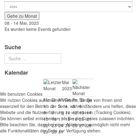
Gehe zu Monat
08 - 14 Mai, 2023
Es wurden keine Events gefunden
Suche
Kalendar
Mai
2023
Wir benutzen Cookies
Mo
Di
Mi
Do
Fr
Sa
So
Wir nutzen Cookies auf unserer Website. Einige von ihnen sind
essenziell für den Betrieb der Seite, während andere uns helfen, diese
1
2
3
4
5
6
7
Website und die Nutzererfahrung zu verbessern (Tracking Cookies).
8
9
10
11
12
13
14
Sie können selbst entscheiden, ob Sie die Cookies zulassen möchten.
15
16
17
18
19
20
21
Bitte beachten Sie, dass bei einer Ablehnung womöglich nicht mehr
22
23
24
25
26
27
28
alle Funktionalitäten der Seite zur Verfügung stehen.
29
30
31